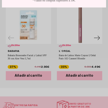
*Válido en compras superiores a 39€.
2
h
28
m
2
h
28
m
BABARIA
L´OREAL
Babaria Bronceador Facial y Labial SPF
Barra de Labios Matte Crayon L'Oréal
30 con Aloe Vera 5,7ml
Paris 102 Caramel Blondie
2.95€
4.49€
37%
35%
4.71€
6.95€
Añadir al carrito
Añadir al carrito
ENVÍO GRATUITO
ENTREGA RÁPIDA
A PARTIR DE 35€