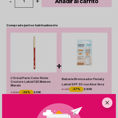
-
+
Añadir al carrito
1
Comprado
juntos
habitualmente
+
L'Oréal Paris Color Riche
Babaria Bronceador Facial y
Couture Labial 125 Maison
Labial SPF 30 con Aloe Vera
Marais
4.71€
-37%
2.95€
7.99€
-36%
5.15€
Total 8.10 €
Añadir Pack
Ahorras 4.60 €