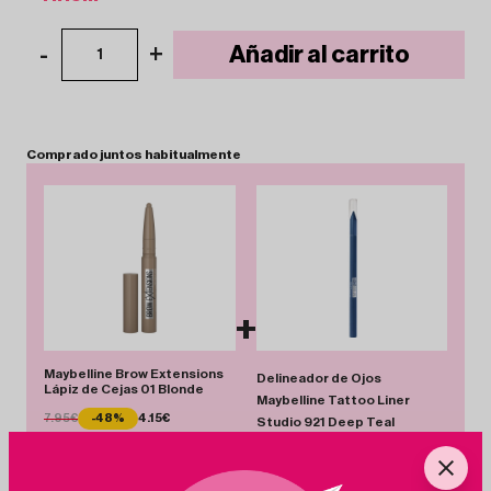
-
+
Añadir al carrito
1
Comprado
juntos
habitualmente
+
Maybelline Brow Extensions
Delineador de Ojos
Lápiz de Cejas 01 Blonde
Maybelline Tattoo Liner
7.95€
-48%
4.15€
Studio 921 Deep Teal
6.99€
-57%
3.02€