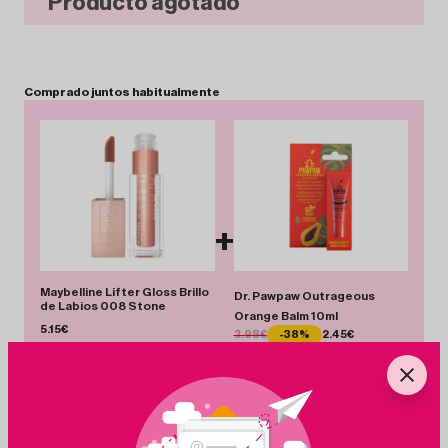
Producto agotado
Comprado
juntos
habitualmente
+
Maybelline Lifter Gloss Brillo
Dr. Pawpaw Outrageous
de Labios 008 Stone
Orange Balm 10ml
5.15€
3.98€
-38%
2.45€
Total 7.60 €
Añadir Pack
Ahorras 1.53 €