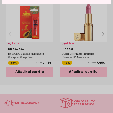
4
h
17
m
4
h
17
m
DR PAW PAW
L´OREAL
Dr. Pawpaw Bálsamo Multifunción
L'Oréal Color Riche Pintalabios
Outrageous Orange 10ml
Hidratante 129 Montmartre
2.45€
7.45€
38%
43%
3.98€
12.99€
Añadir al carrito
Añadir al carrito
ENVÍO GRATUITO
ENTREGA RÁPIDA
A PARTIR DE 35€