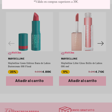
*Válido en compras superiores a 39€.
4
h
03
m
4
h
03
m
MAYBELLINE
MAYBELLINE
Maybelline Green Edition Barra de Labios
Maybelline Lifter Gloss Brillo de Labios
Buttercream 008 Floral
006 reef
4.88€
4.76€
25%
9%
6.50€
5.21€
Añadir al carrito
Añadir al carrito
ENVÍO GRATUITO
ENTREGA RÁPIDA