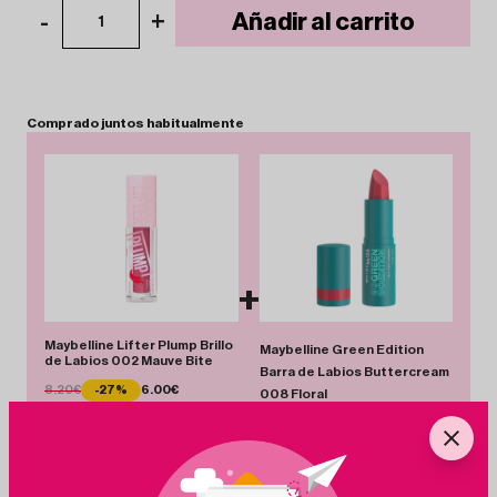
-
+
Añadir al carrito
1
Comprado
juntos
habitualmente
+
Maybelline Lifter Plump Brillo
Maybelline Green Edition
de Labios 002 Mauve Bite
Barra de Labios Buttercream
8.20€
-27%
6.00€
008 Floral
6.50€
-25%
4.88€
Total 10.88 €
Añadir Pack
Ahorras 3.82 €