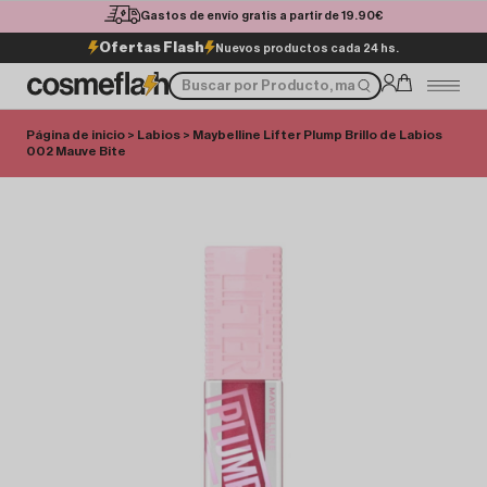
Gastos de envío gratis a partir de 19.90€
Ofertas Flash
Nuevos productos cada 24 hs.
Página de inicio
>
Labios
> Maybelline Lifter Plump Brillo de Labios
002 Mauve Bite