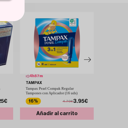
4
h
57
m
6
h
55
m
TAMPAX
SENCE
s
Tampax Pearl Compak Regular
SENCE Compre
Tampones con Aplicador (16 uds)
Alas x12
25€
3.95€
16%
46%
4.70€
Añadir al carrito
Añad