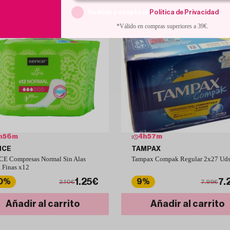
He leído y acepto la
Política de Privacidad
.
*Válido en compras superiores a 39€.
h
56
m
4
h
57
m
NCE
TAMPAX
E Compresas Normal Sin Alas
Tampax Compak Regular 2x27 Ud
a Finas x12
1.25€
7.
0%
9%
2.10€
7.99€
Añadir al carrito
Añadir al carrito