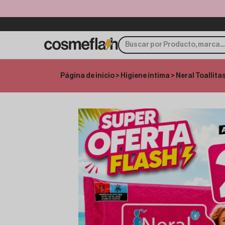
Página de inicio
>
Higiene íntima
> Neral Toallita