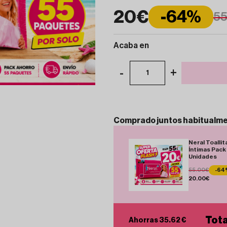
20€
-64%
5
Acaba en
-
+
1
Comprado
juntos
habitualm
Neral Toallit
Íntimas Pack 
Unidades
55.00€
-64
20.00€
Tota
Ahorras 35.62 €