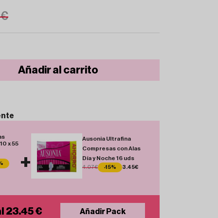
5€
Añadir al carrito
ente
as
Ausonia Ultrafina
10 x 55
Compresas con Alas
+
Día y Noche 16 uds
%
4.07€
-15%
3.45€
l 23.45 €
Añadir Pack