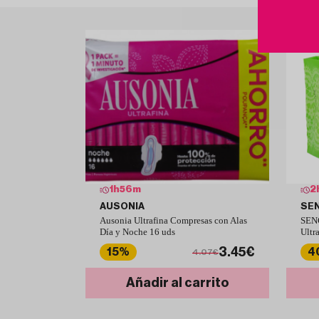
1
h
56
m
2
AUSONIA
SE
Ausonia Ultrafina Compresas con Alas
SENC
Día y Noche 16 uds
Ultr
3.45€
15%
4
4.07€
Añadir al carrito