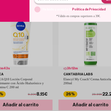
He leído y acepto la
Política de Privacidad
.
*Válido en compras superiores a 39€.
2
m
42
s
3
h
12
m
EA
CANTABRIA LABS
A Q10 Loción Corporal
Elancyl My Coach! Crema Anticelul
irmante con Ácido Hialurónico y
200ml
mina C 200 ml
8.15€
22.
1%
26%
9.20€
29.99€
Añadir al carrito
Añadir al carrito