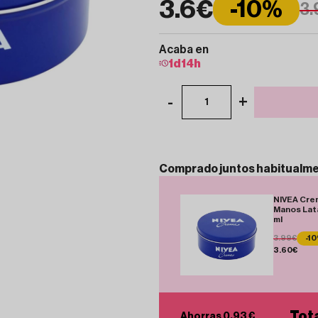
3.6€
-10%
3.
Acaba en
1
d
14
h
-
+
1
Comprado
juntos
habitualm
NIVEA Cre
Manos Lat
ml
3.99€
-1
3.60€
Tota
Ahorras 0.93 €