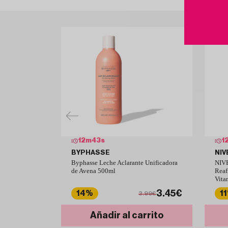
12
m
42
s
1
BYPHASSE
NIV
Byphasse Leche Aclarante Unificadora
NIVE
de Avena 500ml
Reaf
Vita
3.45€
14%
1
3.99€
Añadir al carrito