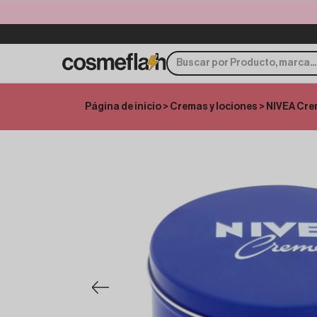
Página de inicio
>
Cremas y lociones
> NIVEA Cre