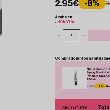
2.95€
-8%
3
Acaba en
19
h
37
m
-
+
1
Comprado
juntos
habitualm
NIVEA Desodor
Spray Black & W
Invisible Clear 
250ml
3.20€
-8%
2.
Tota
Ahorras 1.24 €