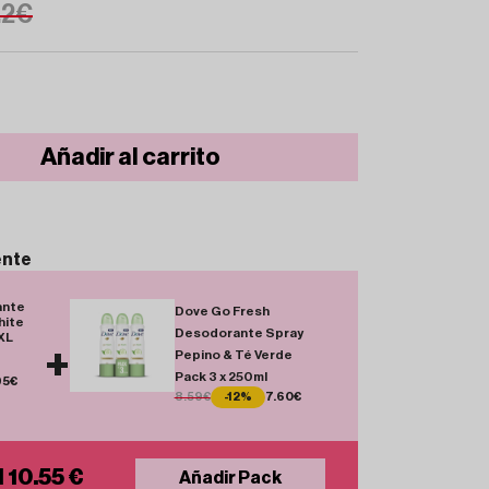
.2€
Añadir al carrito
ente
ante
Dove Go Fresh
hite
Desodorante Spray
XXL
+
Pepino & Té Verde
Pack 3 x 250ml
95€
8.59€
-12%
7.60€
l 10.55 €
Añadir Pack