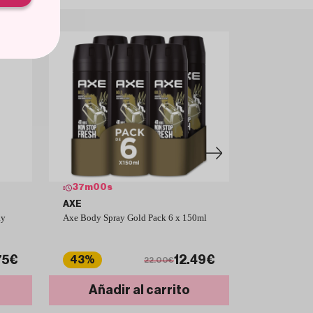
36
m
59
s
37
m
00
s
AXE
NIVEA
ay
Axe Body Spray Gold Pack 6 x 150ml
NIVEA Deo Ro
75€
12.49€
43%
28%
22.00€
Añadir al carrito
Añad