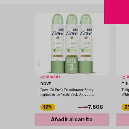
36
m
33
s
3
DOVE
TU
Dove Go Fresh Desodorante Spray
Tuli
Pepino & Té Verde Pack 3 x 250ml
Whit
7.60€
12%
2
8.59€
Añadir al carrito