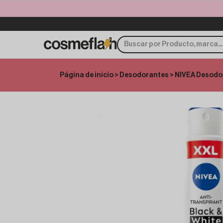
Página de inicio
>
Desodorantes
> NIVEA Desodor