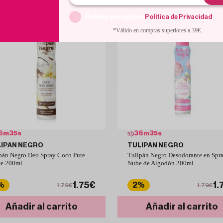
He leído y acepto la
Política de Privacidad
.
*Válido en compras superiores a 39€.
6
m
34
s
36
m
34
s
LIPAN NEGRO
TULIPAN NEGRO
pán Negro Deo Spray Coco Pure
Tulipán Negro Desodorante en Spr
e 200ml
Nube de Algodón 200ml
1.75€
1.
%
2%
1.79€
1.79€
Añadir al carrito
Añadir al carrito