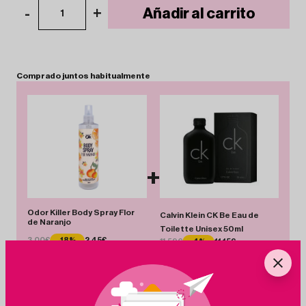
-
+
Añadir al carrito
1
Comprado
juntos
habitualmente
+
Odor Killer Body Spray Flor
Calvin Klein CK Be Eau de
de Naranjo
Toilette Unisex 50ml
3.00€
-18%
2.45€
11.59€
-4%
11.15€
Total 13.60 €
Añadir Pack
Ahorras 0.99 €