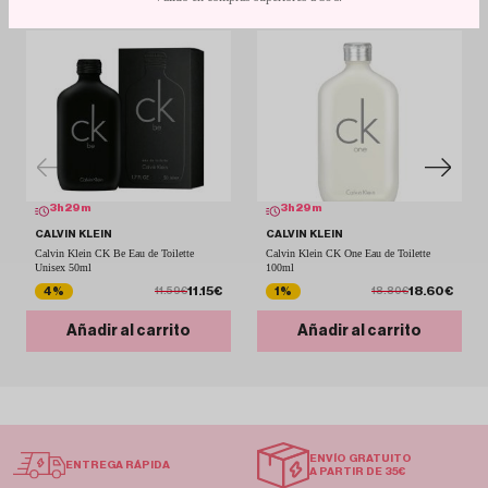
3
h
29
m
3
h
29
m
CALVIN KLEIN
CALVIN KLEIN
Calvin Klein CK Be Eau de Toilette
Calvin Klein CK One Eau de Toilette
Unisex 50ml
100ml
11.15€
18.60€
4%
1%
11.59€
18.80€
Añadir al carrito
Añadir al carrito
ENVÍO GRATUITO
ENTREGA RÁPIDA
A PARTIR DE 35€