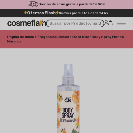
Gastos de envío gratis a partir de 19.90€
Ofertas Flash
Nuevos productos cada 24 hs.
Página de inicio
>
Fragancias Unisex
> Odor Killer Body Spray Flor de
Naranjo