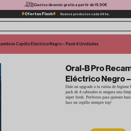
Gastos de envío gratis a partir de 19.90€
Ofertas Flash
Nuevos productos cada 24 hs.
cambios Cepillo Eléctrico Negro – Pack 4 Unidades
Oral-B Pro Recam
Eléctrico Negro 
Dale un upgrade a tu rutina de higiene
pack de 4 cabezales te asegura una lim
súper fresh. Perfectos para quienes busc
luce un cepillo siempre top!