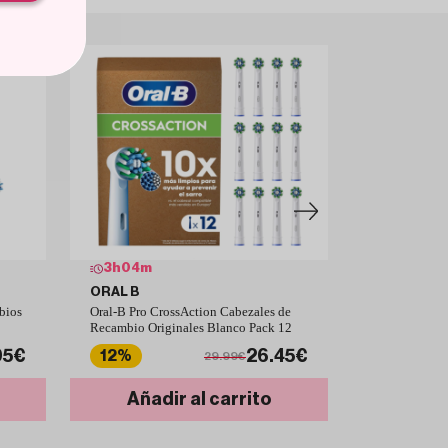
3
h
04
m
3
h
04
m
ORAL B
ORAL B
bios
Oral-B Pro CrossAction Cabezales de
Oral-B Pro Cr
Recambio Originales Blanco Pack 12
Recambio Ori
95€
26.45€
12%
4%
29.99€
Añadir al carrito
Añad