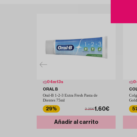
04
m
12
s
0
ORAL B
CO
Oral-B 1-2-3 Extra Fresh Pasta de
Colg
Dientes 75ml
Gold
1.60€
29%
5
2.25€
Añadir al carrito