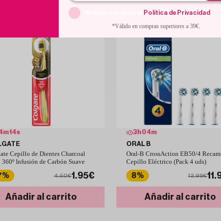
He leído y acepto la
Política de Privacidad
.
*Válido en compras superiores a 39€.
4
m
13
s
3
h
04
m
LGATE
ORAL B
ate Cepillo de Dientes Charcoal
Oral-B CrossAction EB50/4 Recam
 360º Infusión de Carbón Suave
Cepillo Eléctrico (Pack 4 uds)
1.95€
11.
7%
8%
4.50€
12.99€
Añadir al carrito
Añadir al carrito