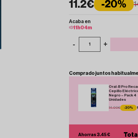
11.2€
-20%
1
Acaba en
11
h
04
m
-
+
1
Comprado
juntos
habitualm
Oral-B Pro Rec
Cepillo Eléctric
Negro – Pack 4
Unidades
14.00€
-20%
Tota
Ahorras 3.45 €