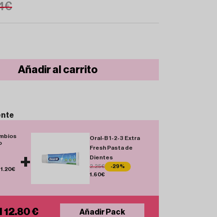
4€
Añadir al carrito
ente
ambios
Oral-B 1-2-3 Extra
o
Fresh Pasta de
+
Dientes
2.25€
-29%
11.20€
1.60€
l 12.80 €
Añadir Pack