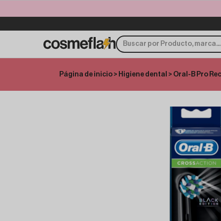
Página de inicio
>
Higiene dental
> Oral-B Pro Re