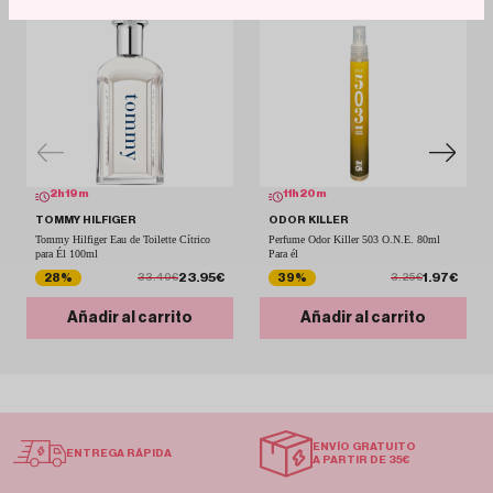
2
h
19
m
11
h
20
m
TOMMY HILFIGER
ODOR KILLER
Tommy Hilfiger Eau de Toilette Cítrico
Perfume Odor Killer 503 O.N.E. 80ml
para Él 100ml
Para él
23.95€
1.97€
28%
39%
33.40€
3.25€
Añadir al carrito
Añadir al carrito
ENVÍO GRATUITO
ENTREGA RÁPIDA
A PARTIR DE 35€