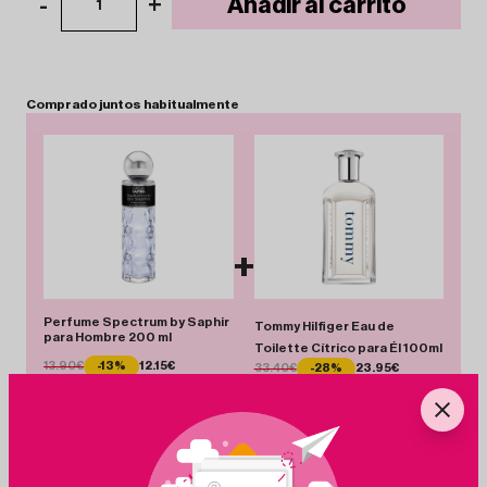
-
+
Añadir al carrito
1
Comprado
juntos
habitualmente
+
Perfume Spectrum by Saphir
Tommy Hilfiger Eau de
para Hombre 200 ml
Toilette Cítrico para Él 100ml
13.90€
-13%
12.15€
33.40€
-28%
23.95€
Total 36.10 €
Añadir Pack
Ahorras 11.20 €