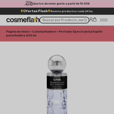
Gastos de envío gratis a partir de 19.90€
Ofertas Flash
Nuevos productos cada 24 hs.
Página de inicio
>
Colonia Hombre
> Perfume Spectrum by Saphir
para Hombre 200 ml