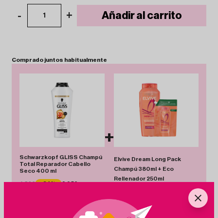
-
+
Añadir al carrito
1
Comprado
juntos
habitualmente
+
Schwarzkopf GLISS Champú
Elvive Dream Long Pack
Total Reparador Cabello
Champú 380ml + Eco
Seco 400 ml
Rellenador 250ml
4.50€
-34%
2.95€
5.50€
-14%
4.75€