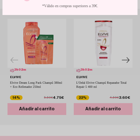
*Válido en compras superiores a 39€.
3
h
02
m
3
h
02
m
ELVIVE
ELVIVE
Elvive Dream Long Pack Champú 380ml
L'Oréal Elvive Champú Reparador Total
+ Eco Rellenador 250ml
Repair 5 400 ml
4.75€
3.60€
14%
22%
5.50€
4.59€
Añadir al carrito
Añadir al carrito