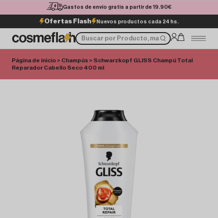
Gastos de envío gratis a partir de 19.90€
Ofertas Flash
Nuevos productos cada 24 hs.
Página de inicio
>
Champús
> Schwarzkopf GLISS Champú Total
Reparador Cabello Seco 400 ml