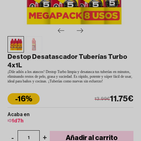
Destop Desatascador Tuberías Turbo
4x1L
¡Dile adiós a los atascos! Destop Turbo limpia y desatasca tus tuberías en minutos,
eliminando restos de pelo, grasa y suciedad. Es rápido, potente y súper fácil de usar,
ideal para baños y cocinas. ¡Tuberías como nuevas sin esfuerzo!
11.75€
-16%
13.99€
Acaba en
1
d
7
h
-
+
Añadir al carrito
1