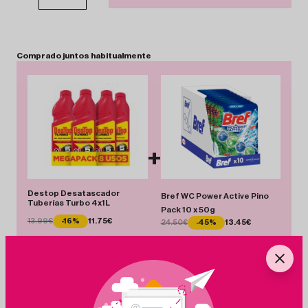
Comprado
juntos
habitualmente
+
Destop Desatascador
Bref WC Power Active Pino
Tuberías Turbo 4x1L
Pack 10 x 50g
13.99€
-16%
11.75€
24.50€
-45%
13.45€
Total 25.20 €
Añadir Pack
Ahorras 13.29 €