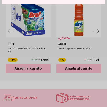
6
h
25
m
BREF
ASEVI
Bref WC Power Active Pino Pack 10 x
Asevi Fregasuelos Naranja 1000ml
50g
13.45€
1.49€
45%
1%
24.50€
1.50€
Añadir al carrito
Añadir al carrito
ENVÍO GRATUITO
ENTREGA RÁPIDA
A PARTIR DE 35€