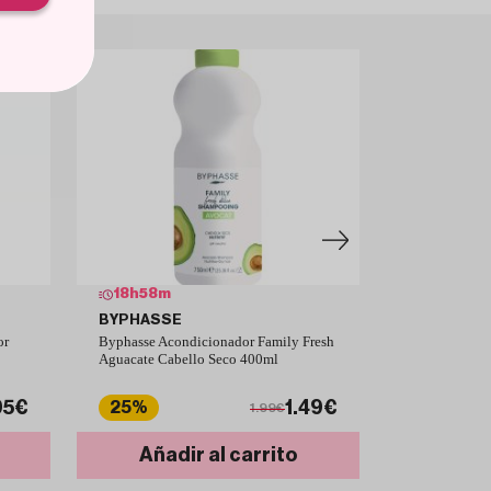
18
h
58
m
18
h
58
m
BYPHASSE
ELVIVE
or
Byphasse Acondicionador Family Fresh
L'Oréal Elviv
Aguacate Cabello Seco 400ml
Acondicionad
95€
1.49€
25%
37%
1.99€
Añadir al carrito
Añad