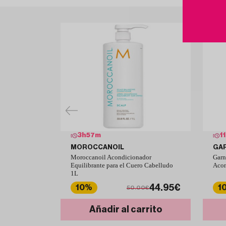
3
h
57
m
11
MOROCCANOIL
GA
Moroccanoil Acondicionador
Garn
Equilibrante para el Cuero Cabelludo
Acon
1L
44.95€
10%
1
50.00€
Añadir al carrito