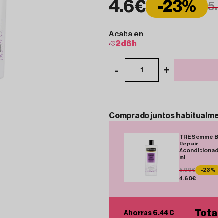
4.6€
-23%
5
Acaba en
2
d
6
h
-
+
1
Comprado
juntos
habitualm
TRESemmé Bi
Repair
Acondicionad
ml
5.99€
-23%
4.60€
Tota
Ahorras 6.44 €