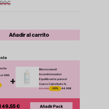
.99€
Añadir al carrito
ente
otin
Moroccanoil
Acondicionador
or 685
+
Equilibrante para el
Cuero Cabelludo 1L
50.00€
-10%
44.95€
l 49.55 €
Añadir Pack