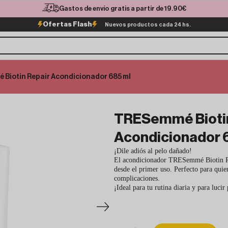
Gastos de envío gratis a partir de 19.90€
Ofertas Flash
Nuevos productos cada 24 hs.
Biotin Repair Acondicionador 685 ml
TRESemmé Biotin
Acondicionador 
¡Dile adiós al pelo dañado!
El acondicionador TRESemmé Biotin Repa
desde el primer uso. Perfecto para quie
complicaciones.
¡Ideal para tu rutina diaria y para lucir