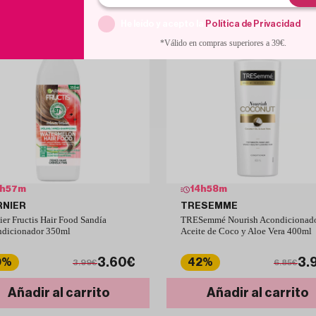
He leído y acepto la
Política de Privacidad
.
*Válido en compras superiores a 39€.
h
57
m
14
h
58
m
RNIER
TRESEMME
ier Fructis Hair Food Sandía
TRESemmé Nourish Acondicionad
dicionador 350ml
Aceite de Coco y Aloe Vera 400ml
3.60€
3.
0%
42%
3.99€
6.85€
Añadir al carrito
Añadir al carrito