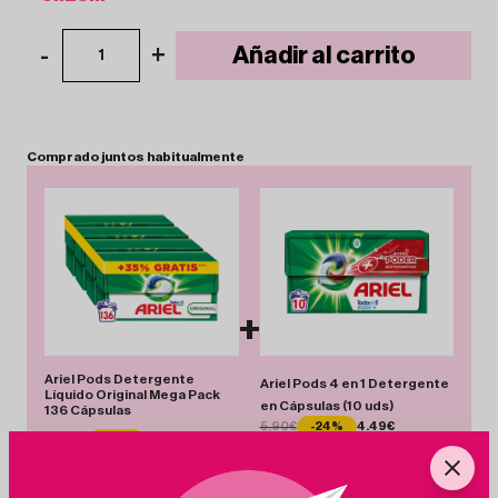
-
+
Añadir al carrito
1
Comprado
juntos
habitualmente
+
Ariel Pods Detergente
Ariel Pods 4 en 1 Detergente
Líquido Original Mega Pack
en Cápsulas (10 uds)
136 Cápsulas
5.90€
-24%
4.49€
35.99€
-12%
31.60€