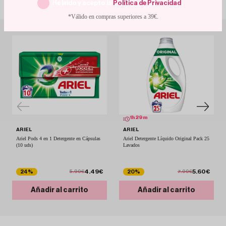
Con descuentos de escándalo
He leído y acepto la
Política de Privacidad
.
*Válido en compras superiores a 39€.
1
h
29
m
ARIEL
ARIEL
Ariel Pods 4 en 1 Detergente en Cápsulas
Ariel Detergente Líquido Original Pack 25
(10 uds)
Lavados
4.49€
5.60€
24%
20%
5.90€
7.00€
Añadir al carrito
Añadir al carrito