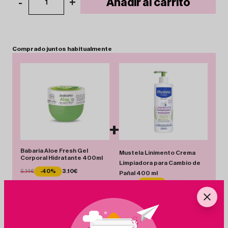
-
+
Añadir al carrito
1
Comprado
juntos
habitualmente
+
Babaria Aloe Fresh Gel
Mustela Linimento Crema
Corporal Hidratante 400ml
Limpiadora para Cambio de
5.14€
-40%
3.10€
Pañal 400 ml
12.99€
-30%
9.15€
Total 12.25 €
Añadir Pack
Ahorras 5.88 €