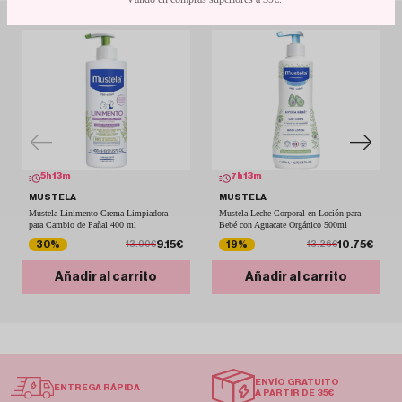
5
h
13
m
7
h
13
m
MUSTELA
MUSTELA
Mustela Linimento Crema Limpiadora
Mustela Leche Corporal en Loción para
para Cambio de Pañal 400 ml
Bebé con Aguacate Orgánico 500ml
9.15€
10.75€
30%
19%
13.00€
13.26€
Añadir al carrito
Añadir al carrito
ENVÍO GRATUITO
ENTREGA RÁPIDA
A PARTIR DE 35€