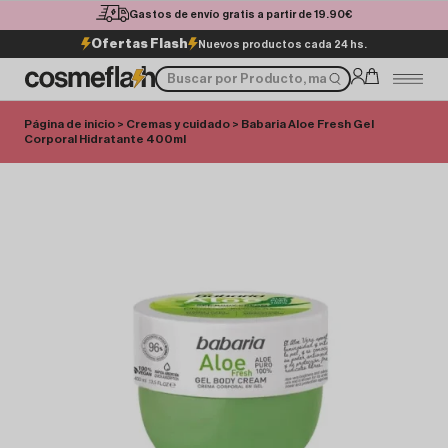
Gastos de envío gratis a partir de 19.90€
Ofertas Flash
Nuevos productos cada 24 hs.
Página de inicio
>
Cremas y cuidado
> Babaria Aloe Fresh Gel
Corporal Hidratante 400ml