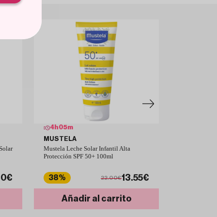
4
h
05
m
4
h
05
m
MUSTELA
NIVEA
Solar
Mustela Leche Solar Infantil Alta
NIVEA Sun Pro
Protección SPF 50+ 100ml
Invisible SPF
80€
13.55€
38%
36%
22.00€
Añadir al carrito
Añad