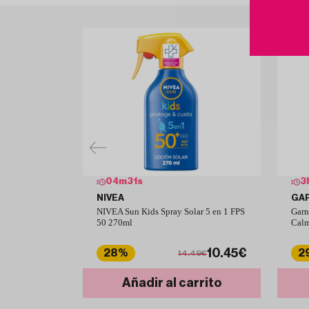
04
m
30
s
3
NIVEA
GA
NIVEA Sun Kids Spray Solar 5 en 1 FPS
Garn
50 270ml
Calm
10.45€
28%
2
14.49€
Añadir al carrito