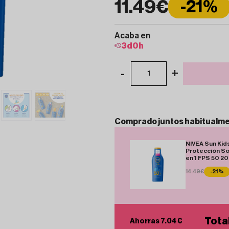
11.49€
-21%
Acaba en
3
d
0
h
-
+
1
Comprado
juntos
habitualm
NIVEA Sun Kid
Protección So
en 1 FPS 50 20
14.49€
-21%
Tota
Ahorras 7.04 €