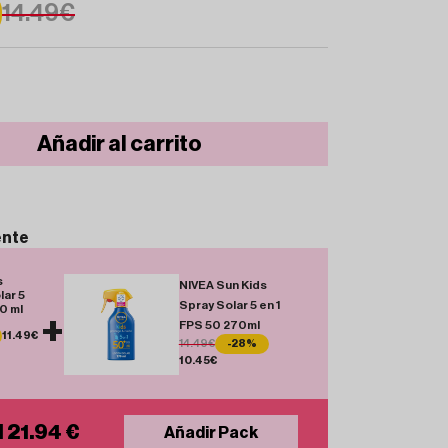
14.49€
Añadir al carrito
ente
s
NIVEA Sun Kids
lar 5
Spray Solar 5 en 1
0 ml
+
FPS 50 270ml
11.49€
14.49€
-28%
10.45€
l 21.94 €
Añadir Pack