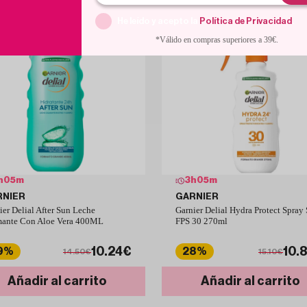
He leído y acepto la
Política de Privacidad
.
*Válido en compras superiores a 39€.
h
05
m
3
h
05
m
RNIER
GARNIER
ier Delial After Sun Leche
Garnier Delial Hydra Protect Spray 
ante Con Aloe Vera 400ML
FPS 30 270ml
10.24€
10.
9%
28%
14.50€
15.10€
Añadir al carrito
Añadir al carrito