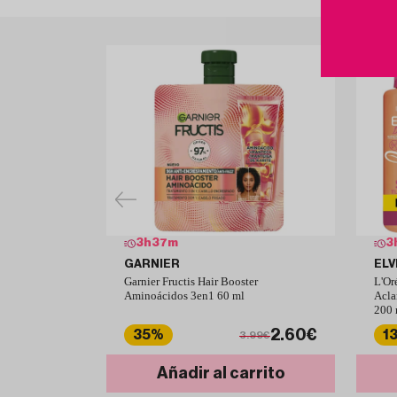
3
h
37
m
3
GARNIER
ELV
Garnier Fructis Hair Booster
L'Or
Aminoácidos 3en1 60 ml
Acla
200 
2.60€
35%
1
3.99€
Añadir al carrito