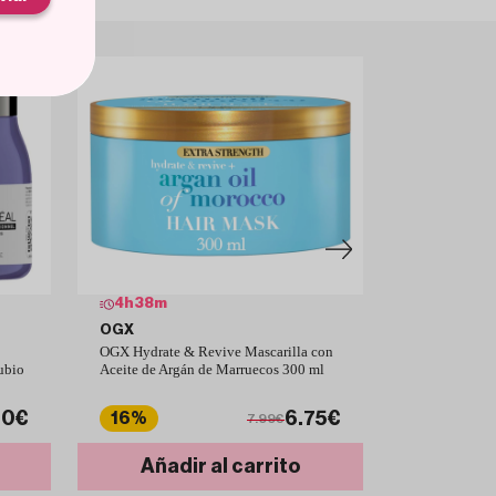
4
h
38
m
6
h
37
m
OGX
KATIVA
OGX Hydrate & Revive Mascarilla con
Kativa Alisad
ubio
Aceite de Argán de Marruecos 300 ml
Hialurónico y
60€
6.75€
16%
14%
7.99€
Añadir al carrito
Añad