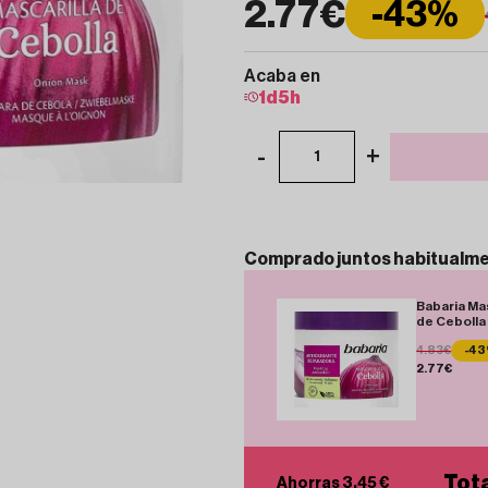
2.77€
-43%
Acaba en
1
d
5
h
-
+
1
Comprado
juntos
habitualm
Babaria Mas
de Ceboll
4.83€
-4
2.77€
Tota
Ahorras 3.45 €