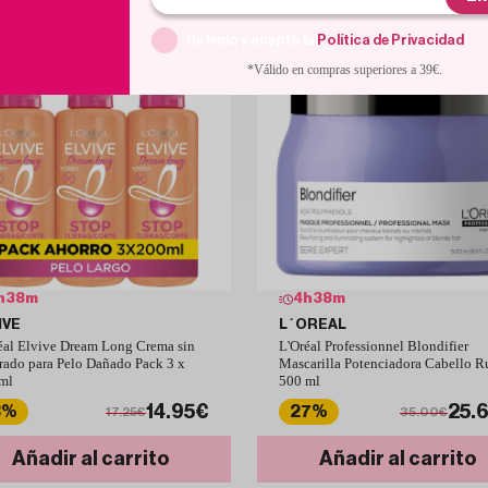
He leído y acepto la
Política de Privacidad
.
*Válido en compras superiores a 39€.
h
38
m
4
h
38
m
IVE
L´OREAL
éal Elvive Dream Long Crema sin
L'Oréal Professionnel Blondifier
rado para Pelo Dañado Pack 3 x
Mascarilla Potenciadora Cabello R
ml
500 ml
14.95€
25.
3%
27%
17.25€
35.00€
Añadir al carrito
Añadir al carrito