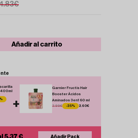
4.83€
Añadir al carrito
ente
carilla
Garnier Fructis Hair
a 400ml
Booster Ácidos
3%
+
Aminados 3en1 60 ml
3.99€
-35%
2.60€
l 5.37 €
Añadir Pack