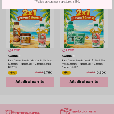
*Válido en compras superiores a 39€.
6
h
15
m
6
h
15
m
GARNIER
GARNIER
Pack Garnier Fructis: Macadamia Nutritive
Pack Garnier Fructis: Nutrición Total Aloe
(Champú + Mascarilla) + Champú Sandía
Vera (Champú + Mascarilla) + Champú
GRATIS
Sandía GRATIS
9.75€
10.20€
9%
5%
10.69€
10.69€
Añadir al carrito
Añadir al carrito
ENVÍO GRATUITO
ENTREGA RÁPIDA