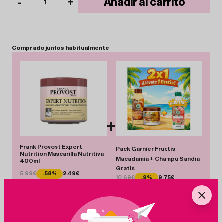
-
+
Añadir al carrito
1
Comprado
juntos
habitualmente
+
Frank Provost Expert
Pack Garnier Fructis
Nutrition Mascarilla Nutritiva
Macadamia + Champú Sandía
400ml
Gratis
5.99€
-58%
2.49€
10.69€
-9%
9.75€
Total 12.24 €
Añadir Pack
Ahorras 4.44 €