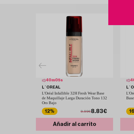
40
m
04
s
4
L´OREAL
L´
L'Oréal Infallible 32H Fresh Wear Base
L'Or
de Maquillaje Larga Duración Tono 132
Base
Oro Bajo
8.83€
12%
1
9.99€
Añadir al carrito