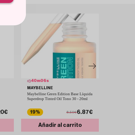
40
m
05
s
40
m
05
s
MAYBELLINE
MAYBELLI
Maybelline Green Edition Base Líquida
Maybelline G
Superdrop Tinted Oil Tono 30 - 20ml
Tinted Oil Ba
20€
6.87€
19%
19%
8.50€
Añadir al carrito
Añad