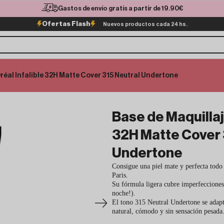
Gastos de envío gratis a partir de 19.90€
Ofertas Flash
Nuevos productos cada 24 hs.
Oréal Infalible 32H Matte Cover 315 Neutral Undertone
Base de Maquillaje
32H Matte Cover 
Undertone
Consigue una piel mate y perfecta todo
Paris.
Su fórmula ligera cubre imperfecciones, 
noche!).
El tono 315 Neutral Undertone se adapt
natural, cómodo y sin sensación pesada