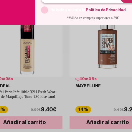
He leído y acepto la
Política de Privacidad
.
*Válido en compras superiores a 39€.
0
m
04
s
40
m
05
s
OREAL
MAYBELLINE
éal Paris Infaillible 32H Fresh Wear
 de Maquillaje Tono 180 rose sand
8.40€
8.
6%
14%
9.99€
9.49€
Añadir al carrito
Añadir al carrito