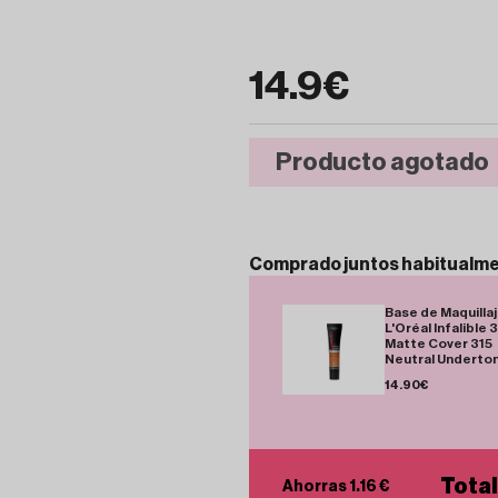
14.9€
Producto agotado
Comprado
juntos
habitualm
Base de Maquilla
L'Oréal Infalible 
Matte Cover 315
Neutral Underto
14.90€
Total
Ahorras 1.16 €