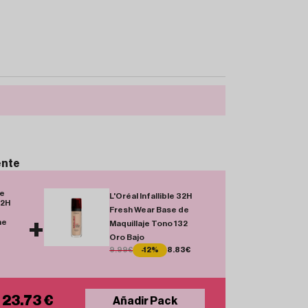
ente
je
L'Oréal Infallible 32H
32H
Fresh Wear Base de
+
ne
Maquillaje Tono 132
Oro Bajo
9.99€
-12%
8.83€
 23.73 €
Añadir Pack