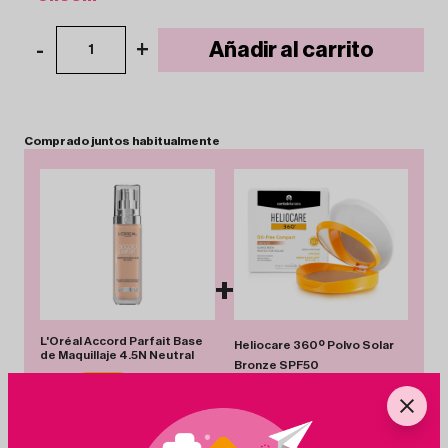
-
+
Añadir al carrito
1
Comprado
juntos
habitualmente
+
L'Oréal Accord Parfait Base
Heliocare 360º Polvo Solar
de Maquillaje 4.5N Neutral
Bronze SPF50
12.50€
-23%
9.60€
20.44€
-24%
15.60€