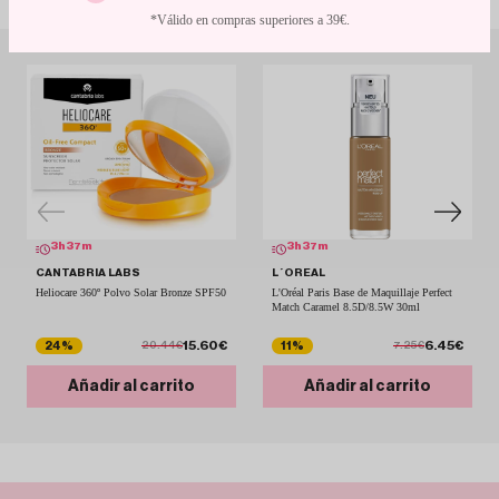
*Válido en compras superiores a 39€.
3
h
37
m
3
h
37
m
CANTABRIA LABS
L´OREAL
Heliocare 360º Polvo Solar Bronze SPF50
L'Oréal Paris Base de Maquillaje Perfect
Match Caramel 8.5D/8.5W 30ml
15.60€
6.45€
24%
11%
20.44€
7.25€
Añadir al carrito
Añadir al carrito