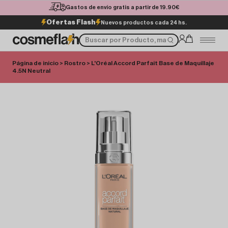
Gastos de envío gratis a partir de 19.90€
Ofertas Flash
Nuevos productos cada 24 hs.
Página de inicio
>
Rostro
> L'Oréal Accord Parfait Base de Maquillaje
4.5N Neutral