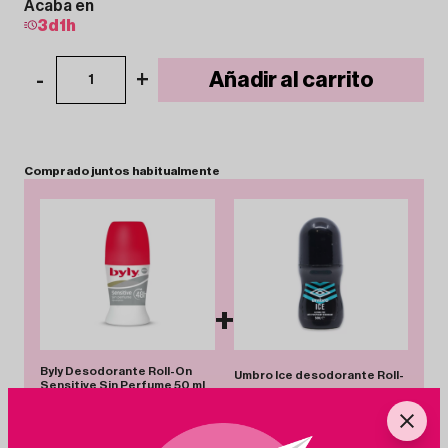
Acaba en
3
d
1
h
-
+
Añadir al carrito
1
Comprado
juntos
habitualmente
+
Byly Desodorante Roll-On
Umbro Ice desodorante Roll-
Sensitive Sin Perfume 50 ml
On Antitranspirante 50 ml
2.00€
-12%
1.76€
3.10€
-35%
2.00€