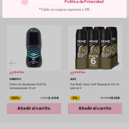
He leído y acepto la
Política de Privacidad
.
Con descuentos de escándalo
*Válido en compras superiores a 39€.
3
h
24
m
4
h
23
m
UMBRO
AXE
Umbro Ice desodorante Roll-On
Axe Body Spray Gold Temptation 150 ml
Antitranspirante 50 ml
pack de 6
2.00€
15.15€
35%
5%
3.10€
15.99€
Añadir al carrito
Añadir al carrito