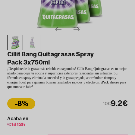
Cillit Bang Quitagrasas Spray
Pack 3x750ml
¡Despídete de la grasa más rebelde en segundos! Cillit Bang Quitagrasas es tu mejor
aliado para dejar tu cocina y superficies exteriores relucientes sin esfuerzo. Su
fórmula en spray elimina la suciedad y la grasa pegada, ahorrándote tiempo y
energía. Ideal para quienes buscan resultados rápidos y efectivos. ¡Pack ahorro para
que nunca te falte!
9.2€
-8%
10€
Acaba en
1
d
12
h