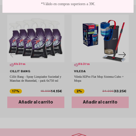
*Válido en compras superiores a 39€.
6
h
37
m
6
h
37
m
CILLIT BANG
VILEDA
Cillit Bang - Spray Limpiador Suciedad y
Vileda H2Pro Flat Mop Sistema Cubo +
Manchas de Humedad, - pack 6x750 ml
Mopa
14.15€
33.25€
17%
2%
16.99€
34.00€
Añadir al carrito
Añadir al carrito