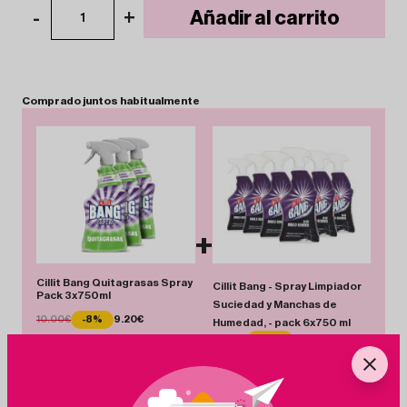
-
+
Añadir al carrito
1
Comprado
juntos
habitualmente
+
Cillit Bang Quitagrasas Spray
Cillit Bang - Spray Limpiador
Pack 3x750ml
Suciedad y Manchas de
10.00€
-8%
9.20€
Humedad, - pack 6x750 ml
16.99€
-17%
14.15€
Total 23.35 €
Añadir Pack
Ahorras 3.64 €