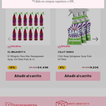
*Válido en compras superiores a 39€.
14
h
20
m
19
h
21
m
EL MILAGRITO
CILLIT BANG
El Milagrito Nuca Max Desengrasante
Cillit Bang Quitagrasas Spray Pack
Spray 12x750ml Pack de 12
3x750ml
24.49€
9.20€
18%
8%
29.99€
10.00€
Añadir al carrito
Añadir al carrito
ENVÍO GRATUITO
ENTREGA RÁPIDA