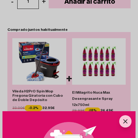
-
+
Añadir al carrito
1
Comprado
juntos
habitualmente
+
Vileda H2PrO Spin Mop
El Milagrito Nuca Max
Fregona Giratoria con Cubo
Desengrasante Spray
de Doble Depósito
12x750ml
33.00€
-0.2%
32.95€
29.99€
-18%
24.49€
Total 57.44 €
Añadir Pack
Ahorras 5.55 €