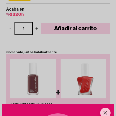
Acaba en
2
d
20
h
-
+
Añadir al carrito
1
Comprado
juntos
habitualmente
+
Essie Expressie 230 Scoot
Esmalte Essie 470 Sizzling
Scoot - Esmalte de secado
Hot
rápido
13.80€
-38%
8.49€