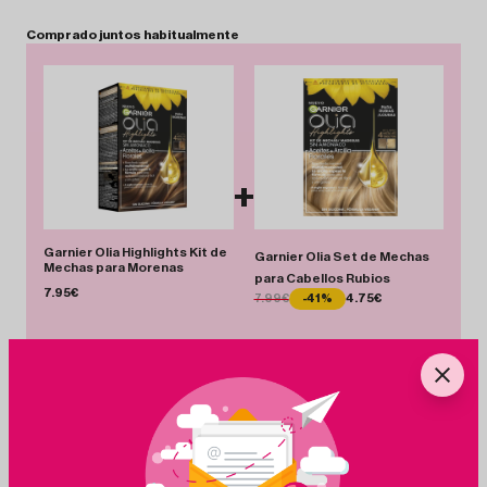
Comprado
juntos
habitualmente
+
Garnier Olia Highlights Kit de
Garnier Olia Set de Mechas
Mechas para Morenas
para Cabellos Rubios
7.95€
7.99€
-41%
4.75€
Total 12.70 €
Añadir Pack
Ahorras 3.24 €
+
Ingredientes