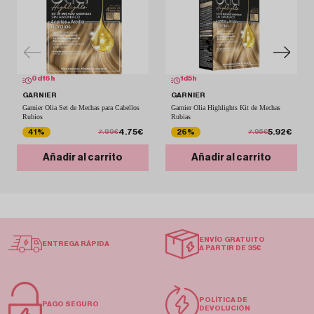
0
d
16
h
1
d
5
h
GARNIER
GARNIER
Garnier Olia Set de Mechas para Cabellos
Garnier Olia Highlights Kit de Mechas
Rubios
Rubias
4.75€
5.92€
41%
26%
7.99€
7.95€
Añadir al carrito
Añadir al carrito
ENVÍO GRATUITO
ENTREGA RÁPIDA
A PARTIR DE 35€
POLÍTICA DE
PAGO SEGURO
DEVOLUCIÓN