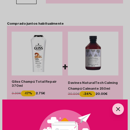
Comprado
juntos
habitualmente
+
Gliss Champú Total Repair
Davines NaturalTech Calming
370ml
Champú Calmante 250ml
3.30€
-17%
2.75€
30.50€
-34%
20.00€
Total 22.75 €
Añadir Pack
Ahorras 11.05 €