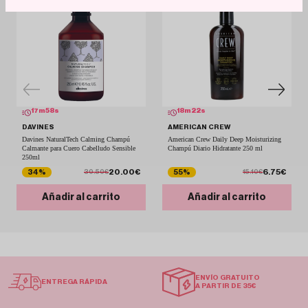
17
m
58
s
18
m
22
s
DAVINES
AMERICAN CREW
Davines NaturalTech Calming Champú
American Crew Daily Deep Moisturizing
Calmante para Cuero Cabelludo Sensible
Champú Diario Hidratante 250 ml
250ml
20.00€
6.75€
34%
55%
30.50€
15.10€
Añadir al carrito
Añadir al carrito
ENVÍO GRATUITO
ENTREGA RÁPIDA
A PARTIR DE 35€