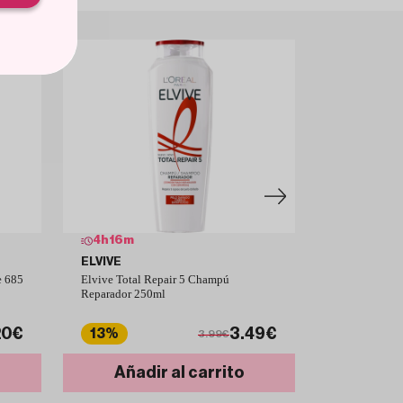
4
h
16
m
4
h
16
m
ELVIVE
GLISS
 685
Elvive Total Repair 5 Champú
Schwarzkopf 
Reparador 250ml
Reparador Cab
ml
20€
3.49€
13%
20%
3.99€
Añadir al carrito
Añad