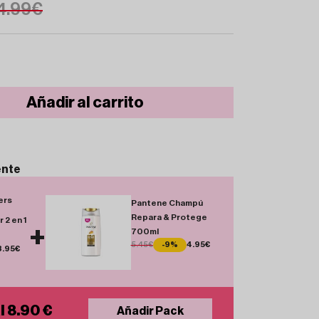
4.99€
Añadir al carrito
ente
ers
Pantene Champú
Repara & Protege
 2 en 1
+
700ml
5.45€
-9%
4.95€
3.95€
l 8.90 €
Añadir Pack