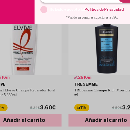
He leído y acepto la
Política de Privacidad
.
*Válido en compras superiores a 39€.
h
16
m
2
h
16
m
IVE
TRESEMME
éal Elvive Champú Reparador Total
TRESemmé Champú Rich Moisture
ir 5 380ml
ml
3.60€
3.
1%
51%
5.24€
6.50€
Añadir al carrito
Añadir al carrito