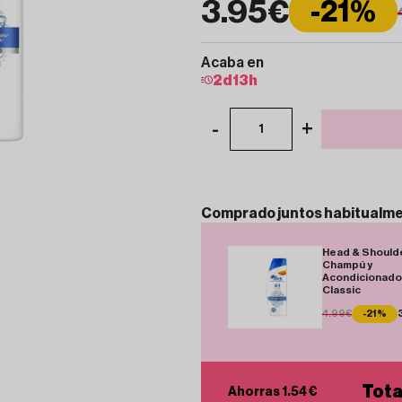
3.95€
-21%
Acaba en
2
d
13
h
-
+
1
Comprado
juntos
habitualm
Head & Should
Champú y
Acondicionador
Classic
4.99€
-21%
Tota
Ahorras 1.54 €