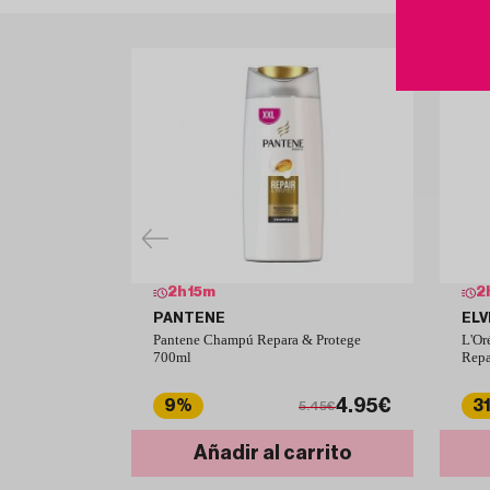
2
h
15
m
2
PANTENE
ELV
Pantene Champú Repara & Protege
L'Or
700ml
Repa
4.95€
9%
3
5.45€
Añadir al carrito