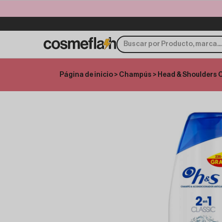
Página de inicio
>
Champús
> Head & Shoulders 