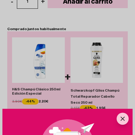
-
+
Añadir al carrito
1
Comprado
juntos
habitualmente
+
H&S Champú Clásico 250ml
Schwarzkopf Gliss Champú
Edición Especial
Total Reparador Cabello
3.90€
-44%
2.20€
Seco 250 ml
3.45€
-43%
1.95€
Total 4.15 €
Añadir Pack
Ahorras 3.20 €