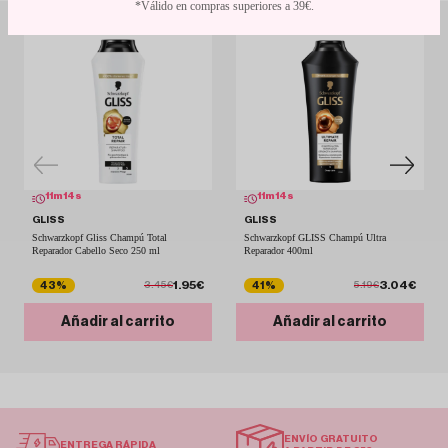
*Válido en compras superiores a 39€.
11
m
13
s
11
m
13
s
GLISS
GLISS
Schwarzkopf Gliss Champú Total
Schwarzkopf GLISS Champú Ultra
Reparador Cabello Seco 250 ml
Reparador 400ml
1.95€
3.04€
43%
41%
3.45€
5.19€
Añadir al carrito
Añadir al carrito
ENVÍO GRATUITO
ENTREGA RÁPIDA