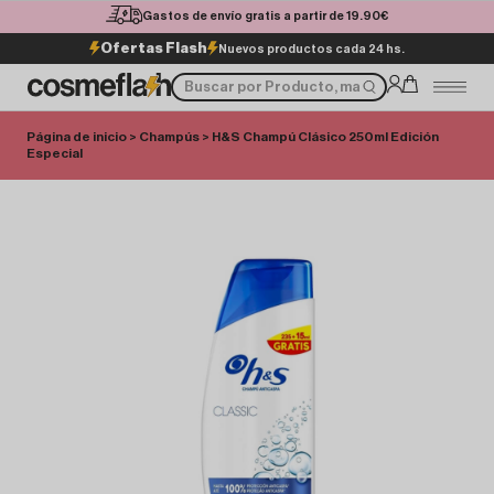
Gastos de envío gratis a partir de 19.90€
Ofertas Flash
Nuevos productos cada 24 hs.
Página de inicio
>
Champús
> H&S Champú Clásico 250ml Edición
Especial