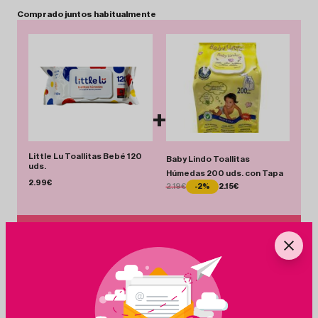
Comprado
juntos
habitualmente
+
Little Lu Toallitas Bebé 120
Baby Lindo Toallitas
uds.
Húmedas 200 uds. con Tapa
2.99€
2.19€
-2%
2.15€
Total 5.14 €
Añadir Pack
+
Ingredientes
Agua, glicerina, extracto de aloe vera, extracto de camomila, ácido cítrico,