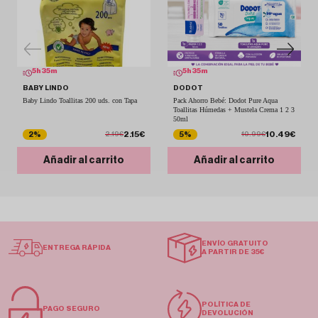
5
h
35
m
5
h
35
m
BABY LINDO
DODOT
Baby Lindo Toallitas 200 uds. con Tapa
Pack Ahorro Bebé: Dodot Pure Aqua
Toallitas Húmedas + Mustela Crema 1 2 3
50ml
2.15€
10.49€
2%
5%
2.19€
10.99€
Añadir al carrito
Añadir al carrito
ENVÍO GRATUITO
ENTREGA RÁPIDA
A PARTIR DE 35€
POLÍTICA DE
PAGO SEGURO
DEVOLUCIÓN