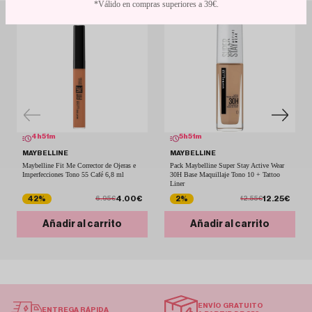
*Válido en compras superiores a 39€.
4
h
51
m
5
h
51
m
MAYBELLINE
MAYBELLINE
Maybelline Fit Me Corrector de Ojeras e
Pack Maybelline Super Stay Active Wear
Imperfecciones Tono 55 Café 6,8 ml
30H Base Maquillaje Tono 10 + Tattoo
Liner
4.00€
12.25€
42%
2%
6.95€
12.55€
Añadir al carrito
Añadir al carrito
ENVÍO GRATUITO
ENTREGA RÁPIDA