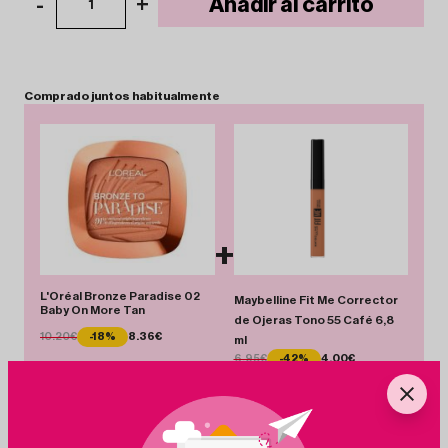
-
+
Añadir al carrito
1
Comprado
juntos
habitualmente
+
L'Oréal Bronze Paradise 02
Maybelline Fit Me Corrector
Baby On More Tan
de Ojeras Tono 55 Café 6,8
10.20€
-18%
8.36€
ml
6.95€
-42%
4.00€
Total 12.36 €
Añadir Pack
Ahorras 4.79 €