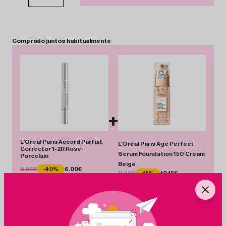
Comprado
juntos
habitualmente
+
L’Oréal París Accord Parfait
L'Oréal Paris Age Perfect
Corrector 1-2R Rose-
Serum Foundation 150 Cream
Porcelain
Beige
9.95€
-40%
6.00€
11.90€
-15%
10.15€
Total 16.15 €
Añadir Pack
Ahorras 5.70 €