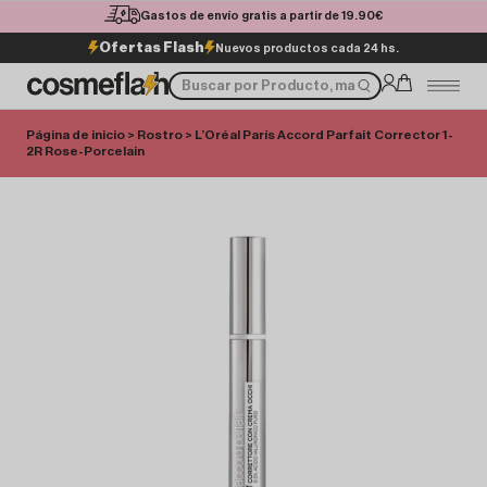
Gastos de envío gratis a partir de 19.90€
Ofertas Flash
Nuevos productos cada 24 hs.
Página de inicio
>
Rostro
> L’Oréal París Accord Parfait Corrector 1-
2R Rose-Porcelain