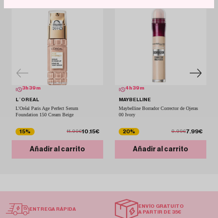
3
h
39
m
4
h
39
m
L´OREAL
MAYBELLINE
L'Oréal Paris Age Perfect Serum
Maybelline Borrador Corrector de Ojeras
Foundation 150 Cream Beige
00 Ivory
10.15€
7.99€
15%
20%
11.90€
9.99€
Añadir al carrito
Añadir al carrito
ENVÍO GRATUITO
ENTREGA RÁPIDA
A PARTIR DE 35€