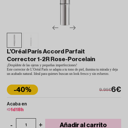
L’Oréal París Accord Parfait
Corrector 1-2R Rose-Porcelain
¡Despídete de las ojeras y pequeñas imperfecciones!
Este corrector de L’Oréal París se adapta a tu tono de piel, ilumina tu mirada y deja
un acabado natural. Ideal para quienes buscan un look fresco y sin esfuerzo.
6€
-40%
9.95€
Acaba en
1
d
18
h
-
+
Añadir al carrito
1