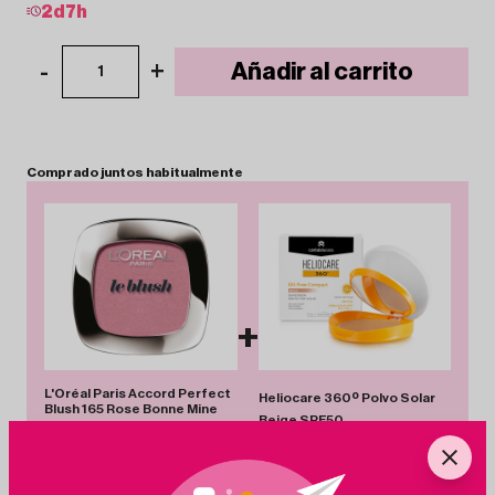
2
d
7
h
-
+
Añadir al carrito
1
Comprado
juntos
habitualmente
+
L'Oréal Paris Accord Perfect
Heliocare 360º Polvo Solar
Blush 165 Rose Bonne Mine
Beige SPF50
8.75€
-18%
7.20€
21.01€
-22%
16.45€