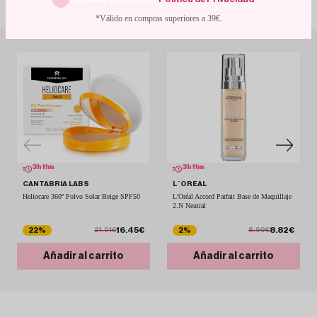
Con descuentos de escándalo
Perfecto para incluirlo en tu rutina de maquillaje diaria, ya sea para ir a clase, al
*Válido en compras superiores a 39€.
trabajo o salir con amigas. ¡Un must-have en tu neceser!
3
h
11
m
3
h
11
m
CANTABRIA LABS
L´OREAL
Heliocare 360º Polvo Solar Beige SPF50
L'Oréal Accord Parfait Base de Maquillaje
2.N Neutral
16.45€
8.82€
22%
2%
21.01€
8.99€
Añadir al carrito
Añadir al carrito