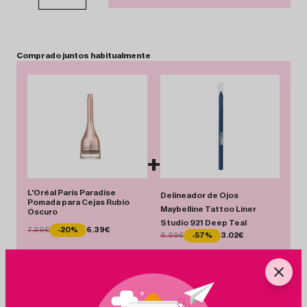
Comprado
juntos
habitualmente
+
L'Oréal Paris Paradise
Delineador de Ojos
Pomada para Cejas Rubio
Maybelline Tattoo Liner
Oscuro
Studio 921 Deep Teal
7.99€
-20%
6.39€
6.99€
-57%
3.02€
Total 9.41 €
Añadir Pack
Ahorras 5.57 €