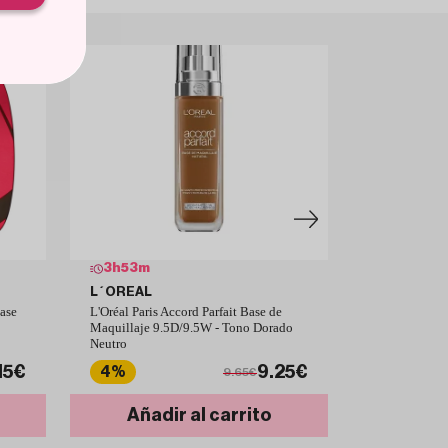
3
h
53
m
3
h
53
m
L´OREAL
L´OREAL
Base
L'Oréal Paris Accord Parfait Base de
L'Oréal Paris
Maquillaje 9.5D/9.5W - Tono Dorado
Rose Bonne 
Neutro
15€
9.25€
4%
18%
9.65€
Añadir al carrito
Añad