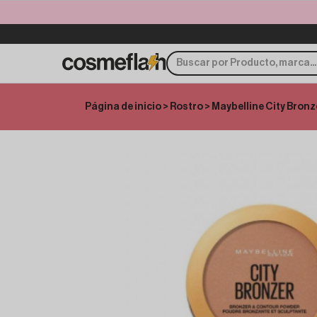
Página de inicio
>
Rostro
> Maybelline City Bron