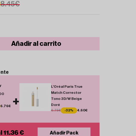
8.45€
Añadir al carrito
ente
y
L'Oréal Paris True
Match Corrector
00
+
Tono 3D/W Beige
Doré
6.76€
6.75€
-32%
4.60€
l 11.36 €
Añadir Pack