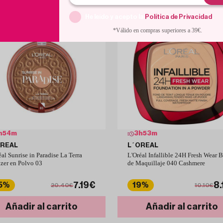
He leído y acepto la
Política de Privacidad
.
*Válido en compras superiores a 39€.
h
54
m
3
h
53
m
OREAL
L´OREAL
éal Sunrise in Paradise La Terra
L'Oréal Infallible 24H Fresh Wear 
zer en Polvo 03
de Maquillaje 040 Cashmere
7.19€
8.
5%
19%
20.40€
10.10€
Añadir al carrito
Añadir al carrito