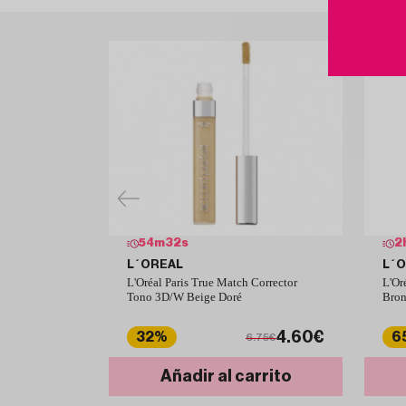
54
m
31
s
2
L´OREAL
L´
L'Oréal Paris True Match Corrector
L'Or
Tono 3D/W Beige Doré
Bron
4.60€
32%
6
6.75€
Añadir al carrito