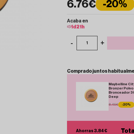
6.76€
-20%
Acaba en
1
d
21
h
-
+
1
Comprado
juntos
habitualm
Maybelline Cit
Bronzer Polvo
Bronceador 3
Deep
8.45€
-20%
Tota
Ahorras 3.84 €