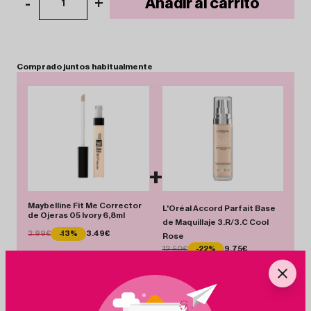
-
+
Añadir al carrito
1
Comprado
juntos
habitualmente
+
Maybelline Fit Me Corrector
L'Oréal Accord Parfait Base
de Ojeras 05 Ivory 6,8ml
de Maquillaje 3.R/3.C Cool
3.99€
-13%
3.49€
Rose
12.50€
-22%
9.75€
Total 13.24 €
Añadir Pack
Ahorras 3.25 €