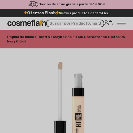
Gastos de envío gratis a partir de 19.90€
Ofertas Flash
Nuevos productos cada 24 hs.
Página de inicio
>
Rostro
> Maybelline Fit Me Corrector de Ojeras 05
Ivory 6,8ml