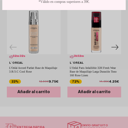
*Válido en compras superiores a 39€.
52
m
32
s
3
h
52
m
L´OREAL
L´OREAL
L'Oréal Accord Parfait Base de Maquillaje
L'Oréal Paris Infaillible 32H Fresh Wear
3.R/3.C Cool Rose
Base de Maquillaje Larga Duración Tono
160 Rose Linen
9.75€
4.25€
22%
72%
12.50€
14.95€
Añadir al carrito
Añadir al carrito
ENVÍO GRATUITO
ENTREGA RÁPIDA