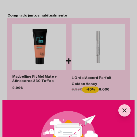
Comprado
juntos
habitualmente
+
Maybelline Fit Me! Mate y
L'Oréal Accord Parfait
Afinaporos 330 Toffee
Golden Honey
9.99€
9.99€
-40%
6.00€
Total 15.99 €
Añadir Pack
Ahorras 3.99 €
+
Ingredientes