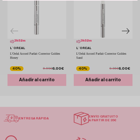
3
h
52
m
3
h
52
m
L´OREAL
L´OREAL
L'Oréal Accord Parfait Corrector Golden
L'Oréal Accord Parfait Corrector Golden
Honey
Sand
6.00€
6.00€
40%
40%
9.99€
9.95€
Añadir al carrito
Añadir al carrito
ENVÍO GRATUITO
ENTREGA RÁPIDA
A PARTIR DE 35€