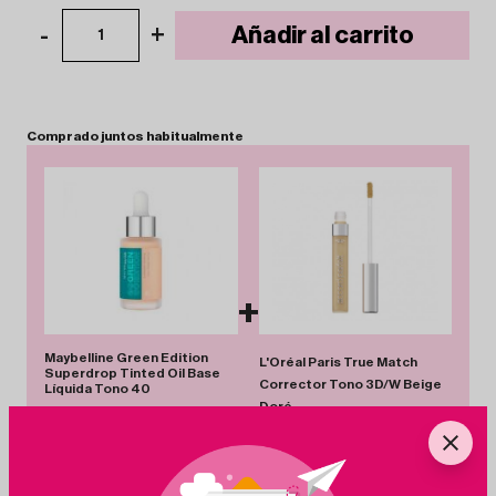
-
+
Añadir al carrito
1
Comprado
juntos
habitualmente
+
Maybelline Green Edition
L'Oréal Paris True Match
Superdrop Tinted Oil Base
Corrector Tono 3D/W Beige
Líquida Tono 40
Doré
9.85€
-19%
7.96€
6.75€
-30%
4.75€