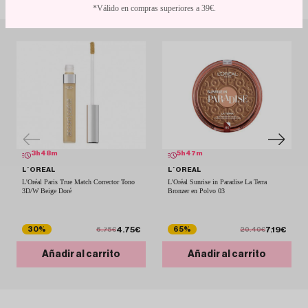
*Válido en compras superiores a 39€.
3
h
48
m
5
h
47
m
L´OREAL
L´OREAL
L'Oréal Paris True Match Corrector Tono
L'Oréal Sunrise in Paradise La Terra
3D/W Beige Doré
Bronzer en Polvo 03
4.75€
7.19€
30%
65%
6.75€
20.40€
Añadir al carrito
Añadir al carrito