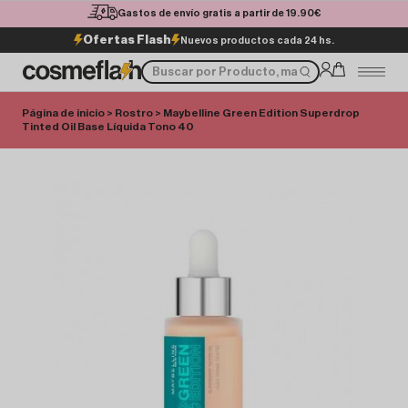
Gastos de envío gratis a partir de 19.90€
Ofertas Flash
Nuevos productos cada 24 hs.
Página de inicio
>
Rostro
> Maybelline Green Edition Superdrop
Tinted Oil Base Líquida Tono 40