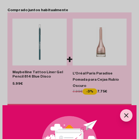
Comprado
juntos
habitualmente
+
Maybelline Tattoo Liner Gel
L'Oréal Paris Paradise
Pencil 814 Blue Disco
Pomada para Cejas Rubio
5.99€
Oscuro
7.99€
-3%
7.75€
Total 13.74 €
Añadir Pack
Ahorras 0.24 €
+
Ingredientes