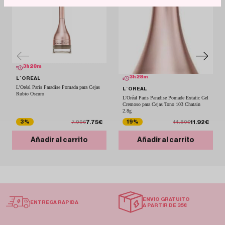
3
h
28
m
3
h
28
m
L´OREAL
L'Oréal Paris Paradise Pomada para Cejas
L´OREAL
Rubio Oscuro
L'Oréal Paris Paradise Pomade Extatic Gel
Cremoso para Cejas Tono 103 Chatain
2.8g
7.75€
11.92€
3%
19%
7.99€
14.80€
Añadir al carrito
Añadir al carrito
ENVÍO GRATUITO
ENTREGA RÁPIDA
A PARTIR DE 35€