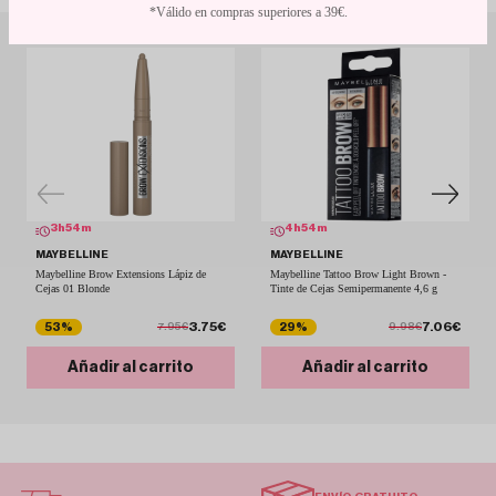
*Válido en compras superiores a 39€.
Se integra fácil en cualquier rutina de maquillaje, ya sea para un look natural o uno
más dramático.
Y lo mejor: no importa si llueve, sudas o lloras de la risa, ¡no se corre!
3
h
54
m
4
h
54
m
MAYBELLINE
MAYBELLINE
Maybelline Brow Extensions Lápiz de
Maybelline Tattoo Brow Light Brown -
Cejas 01 Blonde
Tinte de Cejas Semipermanente 4,6 g
3.75€
7.06€
53%
29%
7.95€
9.98€
Añadir al carrito
Añadir al carrito