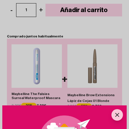
-
+
Añadir al carrito
1
Comprado
juntos
habitualmente
+
Maybelline The Falsies
Maybelline Brow Extensions
Surreal Waterproof Mascara
Lápiz de Cejas 01 Blonde
9.20€
-20%
7.39€
7.95€
-53%
3.75€
Total 11.14 €
Añadir Pack
Ahorras 6.01 €