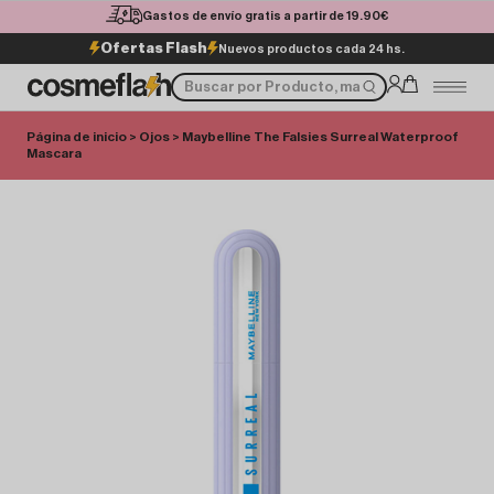
Gastos de envío gratis a partir de 19.90€
Ofertas Flash
Nuevos productos cada 24 hs.
Página de inicio
>
Ojos
> Maybelline The Falsies Surreal Waterproof
Mascara