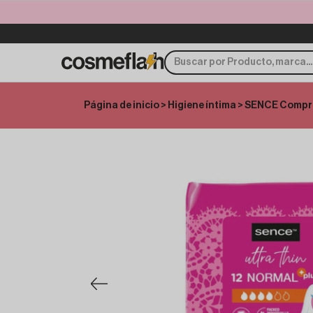
Página de inicio
>
Higiene íntima
> SENCE Compres