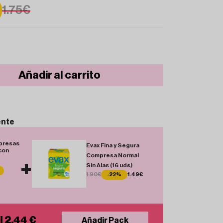
1.75€
Añadir al carrito
ente
presas
Evax Fina y Segura
con
Compresa Normal
+
Sin Alas (16 uds)
1.90€
-22%
1.49€
l 2.44 €
Añadir Pack