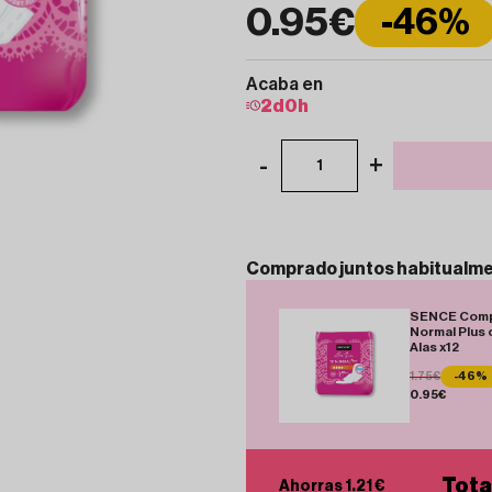
0.95€
-46%
Acaba en
2
d
0
h
-
+
1
Comprado
juntos
habitualm
SENCE Com
Normal Plus 
Alas x12
1.75€
-46%
0.95€
Tota
Ahorras 1.21 €