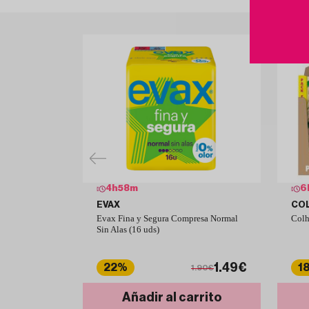
4
h
58
m
6
EVAX
CO
Evax Fina y Segura Compresa Normal
Colh
Sin Alas (16 uds)
1.49€
22%
1
1.90€
Añadir al carrito