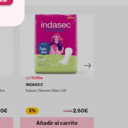
viar
7
h
58
m
9
h
58
m
INDASEC
EVAX
loe
Indasec Discreet Mini x20
Evax Cottonl
Extra con Ala
60€
2.60€
3%
1%
2.68€
Añadir al carrito
Añad