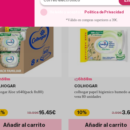
En
He leído y acepto la
Política de Privacidad
.
*Válido en compras superiores a 39€.
h
58
m
6
h
58
m
LHOGAR
COLHOGAR
ogar Aloe x640(pack 8x80)
colhogar papel higienico humedo a
vera 80 unidades
16.45€
3.
8%
10%
19.99€
3.99€
Añadir al carrito
Añadir al carrito