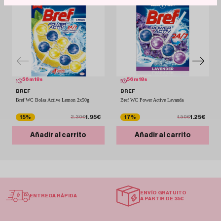
56
m
18
s
56
m
18
s
BREF
BREF
Bref WC Bolas Active Lemon 2x50g
Bref WC Power Active Lavanda
1.95€
1.25€
15%
17%
2.30€
1.50€
Añadir al carrito
Añadir al carrito
ENVÍO GRATUITO
ENTREGA RÁPIDA
A PARTIR DE 35€