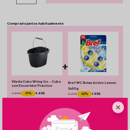
Comprado
juntos
habitualmente
+
Vileda Cubo Wring Go – Cubo
Bref WC Bolas Active Lemon
con Escurridor Práctico
2x50g
4.99€
-11%
4.45€
2.30€
-15%
1.95€
Total 6.40 €
Añadir Pack
Ahorras 0.89 €