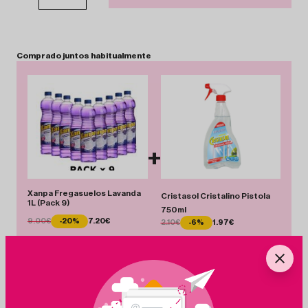
Comprado
juntos
habitualmente
+
Xanpa Fregasuelos Lavanda
Cristasol Cristalino Pistola
1L (Pack 9)
750ml
9.00€
-20%
7.20€
2.10€
-6%
1.97€
Total 9.17 €
Añadir Pack
Ahorras 1.93 €