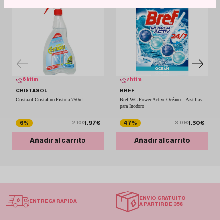
6
h
11
m
7
h
11
m
CRISTASOL
BREF
Cristasol Cristalino Pistola 750ml
Bref WC Power Active Océano - Pastillas
para Inodoro
1.97€
1.60€
6%
47%
2.10€
3.01€
Añadir al carrito
Añadir al carrito
ENVÍO GRATUITO
ENTREGA RÁPIDA
A PARTIR DE 35€