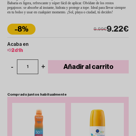
Babaria es ligera, refrescante y súper fácil de aplicar. Olvídate de los restos
pegajosos: se absorbe al instante, hidrata y protege a tope. Ideal para llevar siempre
en tu bolso y usar en cualquier momento. ¡Sol, playa o ciudad, tú decides!
9.22€
-8%
9.99€
Acaba en
2
d
1
h
-
+
Añadir al carrito
1
Comprado
juntos
habitualmente