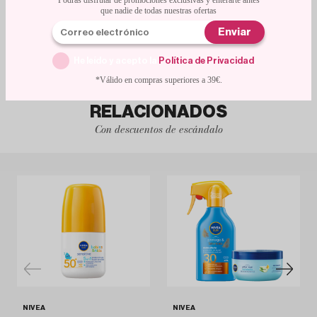
Podrás disfrutar de promociones exclusivas y enterarte antes
usarla incluso sobre la ropa o el maquillaje. Además de protegerte contra los rayos
que nadie de todas nuestras ofertas
UVA y UVB, hidrata intensamente gracias al aloe vera y la glicerina, dejando tu piel
suave y fresca. Es apta para todo tipo de piel, incluso las más sensibles, y perfecta
Enviar
para quienes buscan protección alta, hidratación y practicidad en un solo producto.
Su formato en spray la hace ideal para usar en cualquier momento y lugar, sin
necesidad de extender con las manos. ¡Dile adiós a las excusas y disfruta del sol con
He leído y acepto la
Política de Privacidad
.
seguridad y estilo!
*Válido en compras superiores a 39€.
MÁS PRODUCTOS
RELACIONADOS
Con descuentos de escándalo
NIVEA
NIVEA