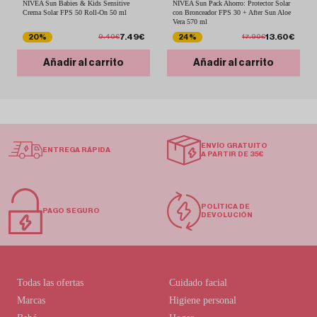
NIVEA Sun Babies & Kids Sensitive
NIVEA Sun Pack Ahorro: Protector Solar
Crema Solar FPS 50 Roll-On 50 ml
con Bronceador FPS 30 + After Sun Aloe
Vera 570 ml
7.49€
13.60€
20%
24%
9.40€
17.90€
Añadir al carrito
Añadir al carrito
ENVÍO GRATUITO
ENTREGA RÁPIDA
A PARTIR DE 35€
POLÍTICA DE
PAGO SEGURO
DEVOLUCIÓN
Todas las ofertas
Cuidado facial
Marcas
Higiene personal