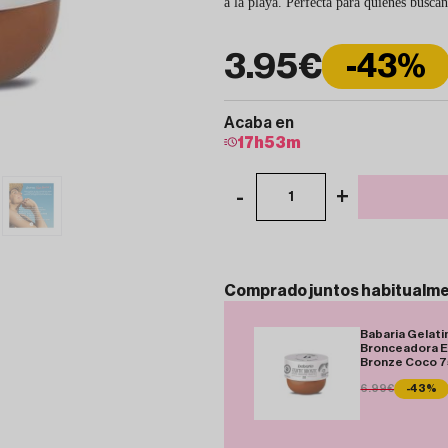
a la playa. Perfecta para quienes busca
3.95€
-43%
Acaba en
17
h
53
m
-
+
1
Comprado
juntos
habitualm
Babaria Gelati
Bronceadora E
Bronze Coco 7
6.99€
-43%