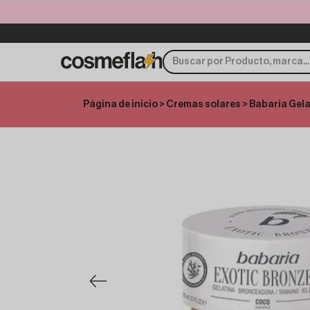
Página de inicio
>
Cremas solares
> Babaria Gel