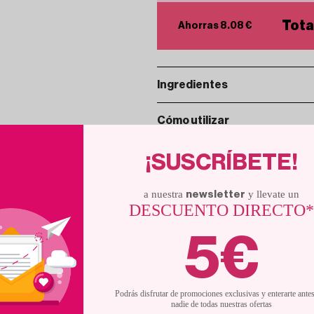
Tota
Ahorras 8.08 €
Ingredientes
Aceite de coco, aceites vegetales, perfu
Cómo utilizar
47000, BHT, benzyl salicylate, coumari
Aplica la gelatina sobre la piel limpia 
Información general
haciendo un suave masaje hasta que se a
¡SUSCRÍBETE!
agua, sudes o si notas que el producto 
La gelatina bronceadora Exotic Bronze 
protección solar, así que úsalo solo si 
espectacular en tiempo récord. Su textu
a nuestra
y llevate un
protector habitual.
newsletter
piel suave, hidratada y con un delicioso
DESCUENTO DIRECTO
están acostumbradas al sol y buscan pote
vacaciones, escapadas o para esos días e
5€
semanas. Entre sus ingredientes destaca 
que ayudan a intensificar el bronceado. 
bronceadas o para usar junto a tu protec
 PRODUCTOS RELACION
Podrás disfrutar de promociones exclusivas y enterarte ante
nadie de todas nuestras ofertas