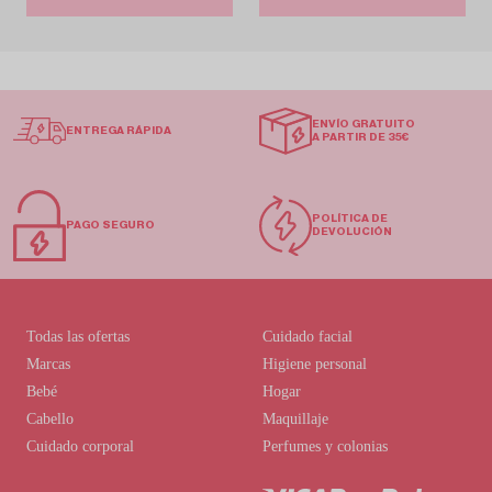
ENVÍO GRATUITO
ENTREGA RÁPIDA
A PARTIR DE 35€
POLÍTICA DE
PAGO SEGURO
DEVOLUCIÓN
Todas las ofertas
Cuidado facial
Marcas
Higiene personal
Bebé
Hogar
Cabello
Maquillaje
Cuidado corporal
Perfumes y colonias