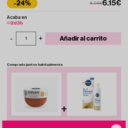
6.15€
-24%
8.09€
Acaba en
2
d
3
h
-
+
Añadir al carrito
1
Comprado
juntos
habitualmente
+
Babaria Gelatina
NIVEA Sun 2 en 1 Primer
Bronceadora SPF15 con