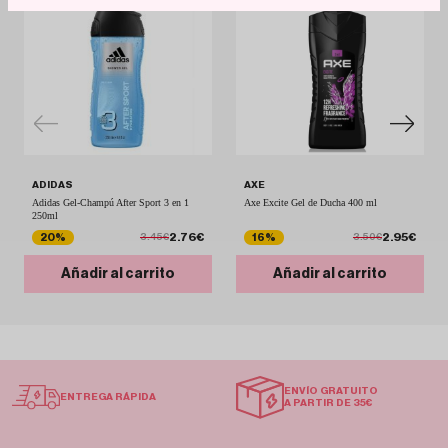
ADIDAS
AXE
Adidas Gel-Champú After Sport 3 en 1
Axe Excite Gel de Ducha 400 ml
250ml
2.76€
2.95€
20%
16%
3.45€
3.50€
Añadir al carrito
Añadir al carrito
ENVÍO GRATUITO
ENTREGA RÁPIDA
A PARTIR DE 35€