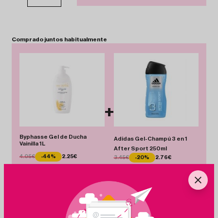
Comprado
juntos
habitualmente
+
Byphasse Gel de Ducha
Adidas Gel-Champú 3 en 1
Vainilla 1L
After Sport 250ml
4.05€
-44%
2.25€
3.45€
-20%
2.76€
Total 5.01 €
Añadir Pack
Ahorras 2.49 €