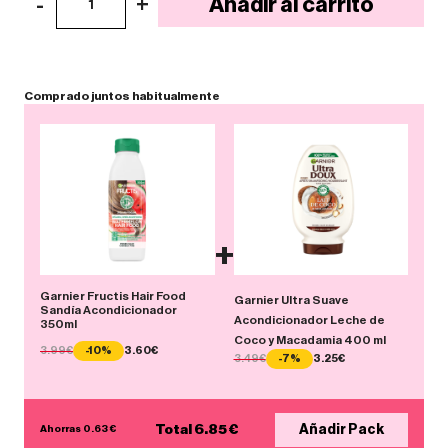
-
+
Añadir al carrito
1
Comprado
juntos
habitualmente
+
Garnier Fructis Hair Food
Garnier Ultra Suave
Sandía Acondicionador
Acondicionador Leche de
350ml
Coco y Macadamia 400 ml
3.99€
-10%
3.60€
3.49€
-7%
3.25€
Total 6.85 €
Añadir Pack
Ahorras 0.63 €