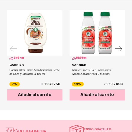
3
h
57
m
8
h
58
m
GARNIER
GARNIER
Garnier Ultra Suave Acondicionador Leche
Garnier Fructis Hair Food Sandía
de Coco y Macadamia 400 ml
Acondicionador Pack 2 x 350ml
3.25€
6.45€
7%
19%
3.49€
7.96€
Añadir al carrito
Añadir al carrito
ENVÍO GRATUITO
ENTREGA RÁPIDA