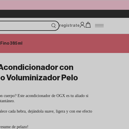
regístrate
 Fino 385 ml
 Acondicionador con
no Voluminizador Pelo
n cuerpo? Este acondicionador de OGX es tu aliado si
stantáneo.
lece cada hebra, dejándola suave, ligera y con ese efecto
presume de pelazo!