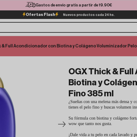
Gastos de envío gratis a partir de 19.90€
Ofertas Flash
Nuevos productos cada 24 hs.
 & Full Acondicionador con Biotina y Colágeno Voluminizador Pelo
OGX Thick & Full
Biotina y Coláge
Fino 385 ml
¿Sueñas con una melena más densa y co
tienes el pelo fino y buscas volumen in
Su fórmula con biotina y colágeno forta
wow que tanto nos gusta.
¡Dale vida a tu pelo en cada lavado y 