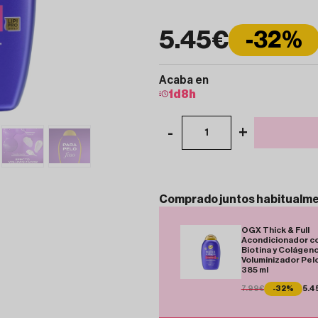
5.45€
-32%
Acaba en
1
d
8
h
-
+
1
Comprado
juntos
habitualm
OGX Thick & Full
Acondicionador c
Biotina y Colágen
Voluminizador Pelo
385 ml
7.99€
-32%
5.4