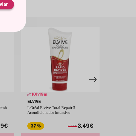
viar
10
h
19
m
11
h
20
m
ELVIVE
PANTENE
resh
L'Oréal Elvive Total Repair 5
Pantene Pack 
Acondicionador Intensivo
Repara y Prot
49€
3.49€
37%
12%
5.55€