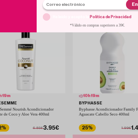
Con descuentos de escándalo
En
He leído y acepto la
Política de Privacidad
.
*Válido en compras superiores a 39€.
h
19
m
10
h
19
m
ESEMME
BYPHASSE
emmé Nourish Acondicionador
Byphasse Acondicionador Family F
te de Coco y Aloe Vera 400ml
Aguacate Cabello Seco 400ml
3.95€
1.
2%
25%
6.85€
1.99€