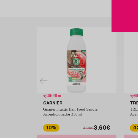
3
h
19
m
6
GARNIER
TR
Garnier Fructis Hair Food Sandía
TRES
Acondicionador 350ml
Acei
3.60€
10%
4
3.99€