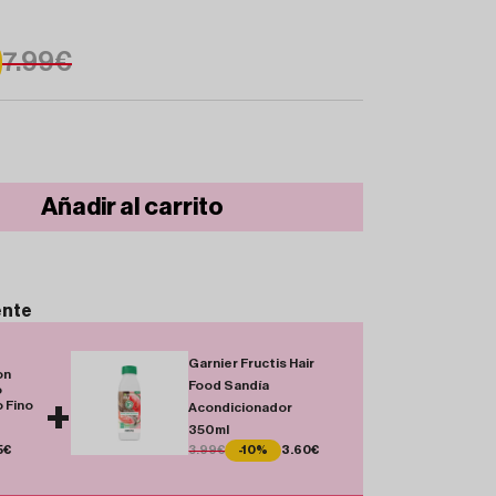
7.99€
Añadir al carrito
ente
Garnier Fructis Hair
on
Food Sandía
o
+
 Fino
Acondicionador
350ml
5€
3.99€
-10%
3.60€