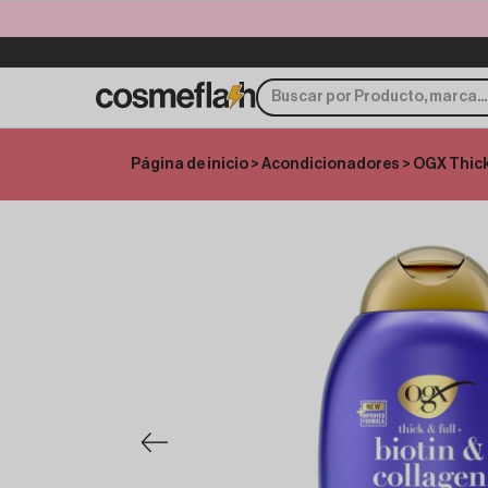
Página de inicio
>
Acondicionadores
> OGX Thick