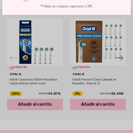
*Válido en compras superiores a 39€.
43
m
02
s
43
m
02
s
ORAL B
ORAL B
Oral-B CrossAction EB50/4 Recambios
Oral-B Precision Clean Cabezales de
Cepillo Eléctrico (Pack 4 uds)
Recambio - Pack de 12
14.87€
32.45€
20%
2%
18.59€
33.00€
Añadir al carrito
Añadir al carrito