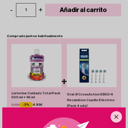
-
+
Añadir al carrito
1
Comprado
juntos
habitualmente
+
Listerine Cuidado Total Pack
Oral-B CrossAction EB50/4
500 ml + 95 ml
Recambios Cepillo Eléctrico
5.10€
-3%
4.95€
(Pack 4 uds)
18.59€
-20%
14.87€