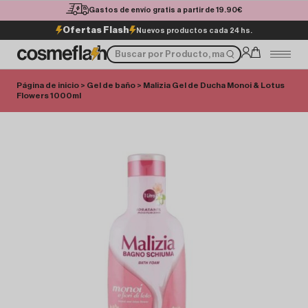
Gastos de envío gratis a partir de 19.90€
Ofertas Flash
Nuevos productos cada 24 hs.
Página de inicio
>
Gel de baño
> Malizia Gel de Ducha Monoi & Lotus
Flowers 1000ml