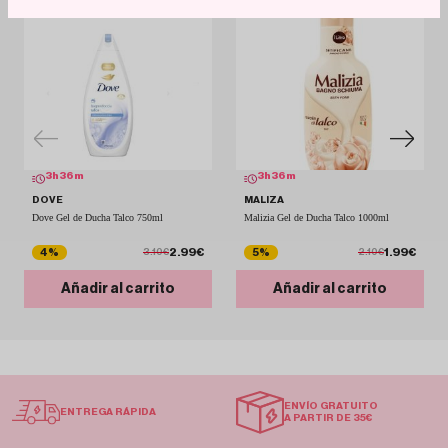
3
h
36
m
3
h
36
m
DOVE
MALIZA
Dove Gel de Ducha Talco 750ml
Malizia Gel de Ducha Talco 1000ml
2.99€
1.99€
4%
5%
3.10€
2.10€
Añadir al carrito
Añadir al carrito
ENVÍO GRATUITO
ENTREGA RÁPIDA
A PARTIR DE 35€