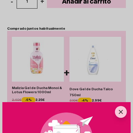
-
+
Añadir al carrito
1
Comprado
juntos
habitualmente
+
Malizia Gel de Ducha Monoi &
Dove Gel de Ducha Talco
Lotus Flowers 1000ml
750ml
2.40€
-6%
2.25€
3.10€
-4%
2.99€
Total 5.24 €
Añadir Pack
Ahorras 0.26 €